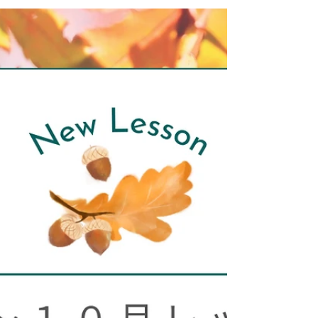
エリヤを囲む おしゃれなスペイン料理 ７月 １１
日（土）満席 １４日（水）満席 １５日（木）満席
▶︎からだが喜ぶ ヘルシー中華 ７月 ２２日（水）
満席 ２３日（木）１席 ２６日（日）満席 〜〜〜８
月開催〜〜〜 ▶︎絶品ハッシュドビーフでおうちデ
ィナー ８月 ２日（日）満席 ４日（火）１席 ５日
（水）満席 ▶︎夏にぴったり！リクエストレッスン
２種 はなやかタイ料理 ８月９日（日）満席 おも
てなしスタイル韓国料理 ８月２３日（日）満席
▶︎三元豚の黒酢炒めと夏野菜のおもてなし ８月 ２
６日（水）満席 ２７日（木）満席 ３０日（日）満
席 〜〜〜９月開催〜〜〜 ▶︎（新レッスン） 〜秋の
涼やか中華膳〜カレーまんと涼麺 ９月 ６日（日）
満席 ９日（水）満席 １０日（木）満席 １２日
（土）満席 １３日（日）満席 １５日（火）満席 １
６日（水）１席 ▶︎大人の秋を愉しむ